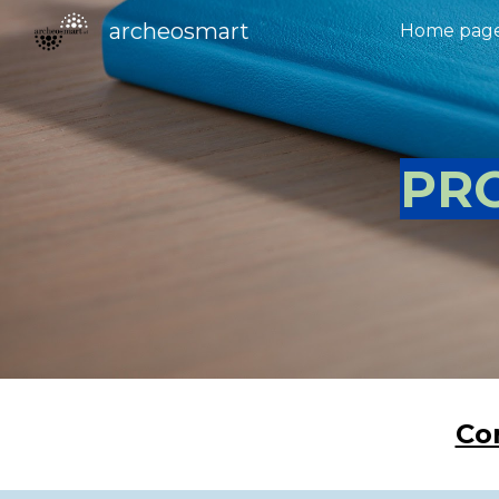
archeosmart
Home pag
Sk
PR
Co