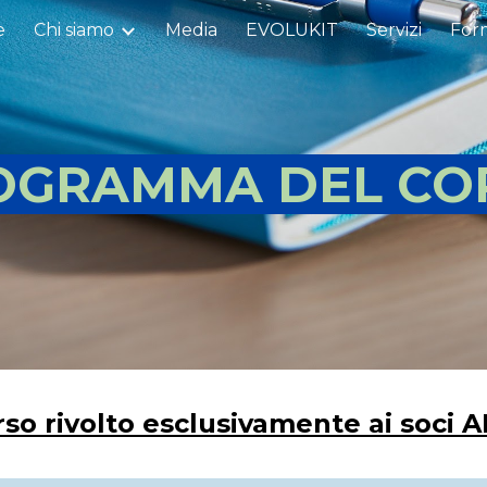
e
Chi siamo
Media
EVOLUKIT
Servizi
For
ip to main content
Skip to navigat
OGRAMMA DEL CO
rso rivolto esclusivamente ai soci 