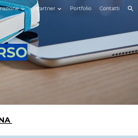
mazione
I Partner
Portfolio
Contatti
ion
RSO
ANA